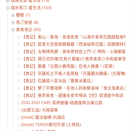
瑞馬兄弟-愛學習 (19)
瑞米馬汀-愛生活 (103)
體驗 (1)
馬汀迪迪 (4)
美食食記 (39)
【食記】看山、看海、浪漫夜景『山海卉香草花園甜點咖啡
【食記】苗栗大空間景觀餐廳『西湖祕密花園』田媽媽特色料
【食記】五根烤肉網、美味食材送上門 ⊙ 烤肉、火鍋都能
【食記】揚日式料理(生魚片蓋飯)⊙巷弄美食⊙中和遠東世
【食記】嘉義『公園火雞肉飯』在地人推薦！(菜單)
【食記】花蓮屹立不搖人氣景點『花蓮觀光糖廠』(光復糖廠)
【食記】花蓮超人氣冰品『豐春冰菓店』
【食記】墾丁平價海鮮，在地人的新鮮滋味『漁文海產店』
【食記】巷弄美食、捷運永安市場站【空】居酒屋中和店
ZOO ZOO CAFE 窯烤披薩-桃園復興北橫公路
[台塑王品] 大姊請客
[meal] 魔法咖哩-內湖店
[meal] TOROS鮮切牛排 (士林店)