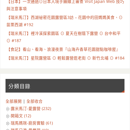
【日本】一次通過⊙日本入境手續線上審查 Visit Japan Web 技巧
與注意事項
【瑞米馬汀】西湖祕密花園露營區3訪 – 花園中的田媽媽美食、⊙
苗栗西湖 #192
【瑞米馬汀】裡冷溪探索園區 ⊙ 夏天在樹蔭下露營 ⊙ 台中和平
⊙ #187
【食記】看山、看海、浪漫夜景『山海卉香草花園甜點咖啡屋』
【瑞米馬汀】星院露營區 ⊙ 輕鬆露營逛老街 ⊙ 新竹北埔 ⊙ #184
分類目錄
全部展開
|
全部收合
露米馬汀-愛露營 (232)
開箱文 (12)
瑞馬媽咪-廚房實驗 (61)