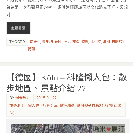
弟弟第一次看到真正的雪， 想說這樣應該可以交代過去了吧，沒想
到…
繼續閱讀
TAGGED
匈牙利
,
奧地利
,
德國
,
捷克
,
旅遊
,
歐洲
,
比利時
,
法國
,
自助旅行
,
荷蘭
【德國】Köln – 科隆懶人包：散
步地圖、景點介紹 27.
BY
瑞米馬汀
2015-01-22
旅遊地圖、懶人包、行程分享
,
歐洲精選
,
歐洲親子自助25天([奧德瑞
荷)