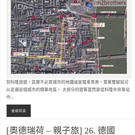
到科隆旅遊，其實不必買城市的地鐵或是電車票券，靠著雙腳就可
以走遍這個城市的精華地區。 大部分的遊客當然是從科隆中央車站
作…
繼續閱讀
TAGGED
地圖
,
德國
,
懶人包
,
旅遊
,
歐洲
,
科隆
,
自助旅行
,
行程
[奧德瑞荷 – 親子旅] 26. 德國