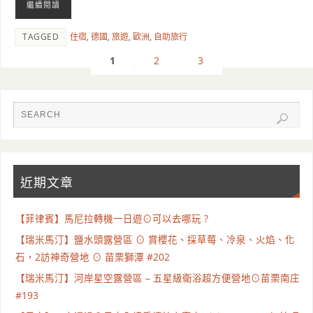
繼續閱讀
TAGGED
住宿
,
德國
,
旅遊
,
歐洲
,
自助旅行
1
2
3
近期文章
【菲律賓】馬尼拉轉機一日遊⊙可以去哪玩 ?
【瑞米馬汀】鹽水頭露營區 ⊙ 賞櫻花、採草莓、冷泉、火焰、化
石，2訪神奇營地 ⊙ 苗栗獅潭 #202
【瑞米馬汀】河岸星空露營區 – 五星級衛浴超方便營地⊙苗栗南庄
#193