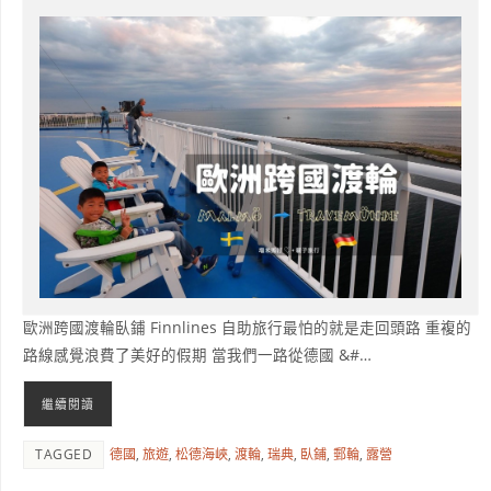
歐洲跨國渡輪臥鋪 Finnlines 自助旅行最怕的就是走回頭路 重複的
路線感覺浪費了美好的假期 當我們一路從德國 &#…
繼續閱讀
TAGGED
德國
,
旅遊
,
松德海峽
,
渡輪
,
瑞典
,
臥鋪
,
郵輪
,
露營