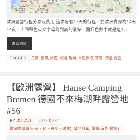
歐洲露營行程分享及費用 這次暑假17天的行程，於歐洲實際為14天
14夜，上圖藍色英文字母為到訪的景點，而紅色數字就是這1…
繼續閱讀
TAGGED
丹麥
,
德國
,
旅遊
,
歐洲
,
瑞典
,
自助旅行
,
荷蘭
,
行程
,
露營
【歐洲露營】 Hanse Camping
Bremen 德國不來梅湖畔露營地
#56
BY
瑞米馬汀
2017-09-04
歐洲露營遊記(荷、德、丹麥、瑞典)
,
營地分享
,
露營(海外-歐洲)