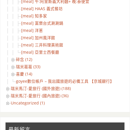
[meal] 午:阿里斯義大利麵+ 晚:泰便宜
[meal] HAAS 義式餐坊
[meal] 知多家
[meal] 富樂台式涮涮鍋
[meal] 洋蔥
[meal] 加州風洋館
[meal] 三井料理美術館
[meal] 亞里士西餐廳
碎念 (12)
瑞米葛葛 (33)
喜慶 (14)
goyee數位帳戶 – 我出國旅遊的必備工具 【京城銀行】
瑞米馬汀-愛旅行 (國外旅遊) (188)
瑞米馬汀-愛旅行 (國內旅遊) (36)
Uncategorized (1)
最新留言