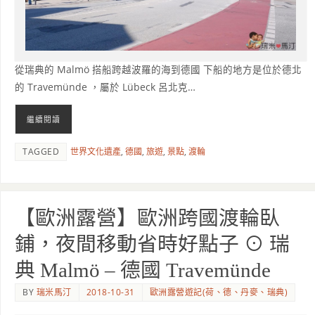
從瑞典的 Malmö 搭船跨越波羅的海到德國 下船的地方是位於德北
的 Travemünde ，屬於 Lübeck 呂北克…
繼續閱讀
TAGGED
世界文化遺產
,
德國
,
旅遊
,
景點
,
渡輪
【歐洲露營】歐洲跨國渡輪臥
鋪，夜間移動省時好點子 ⊙ 瑞
典 Malmö – 德國 Travemünde
BY
瑞米馬汀
2018-10-31
歐洲露營遊記(荷、德、丹麥、瑞典)