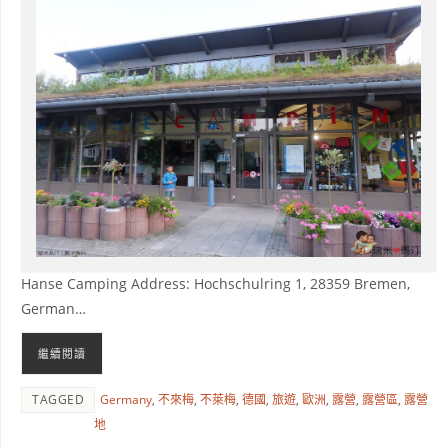
Hanse Camping Address: Hochschulring 1, 28359 Bremen,
German…
繼續閱讀
TAGGED
Germany
,
不來梅
,
不萊梅
,
德國
,
旅遊
,
歐洲
,
露營
,
露營區
,
露營
地