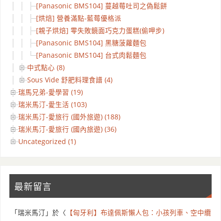
[Panasonic BMS104] 蔓越莓吐司之偽鬆餅
[烘焙] 營養滿點-藍莓優格派
[親子烘焙] 零失敗鏡面巧克力蛋糕(偷呷步)
[Panasonic BMS104] 黑糖菠蘿麵包
[Panasonic BMS104] 台式肉鬆麵包
中式點心 (8)
Sous Vide 舒肥料理食譜 (4)
瑞馬兄弟-愛學習 (19)
瑞米馬汀-愛生活 (103)
瑞米馬汀-愛旅行 (國外旅遊) (188)
瑞米馬汀-愛旅行 (國內旅遊) (36)
Uncategorized (1)
最新留言
「
瑞米馬汀
」於〈
【匈牙利】布達佩斯懶人包：小孩列車、空中纜