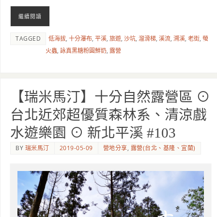
繼續閱讀
TAGGED
低海拔
,
十分瀑布
,
平溪
,
旅遊
,
沙坑
,
溜滑梯
,
溪流
,
溯溪
,
老街
,
螢
火蟲
,
詠真黑糖粉圓鮮奶
,
露營
【瑞米馬汀】十分自然露營區 ⊙
台北近郊超優質森林系、清涼戲
水遊樂園 ⊙ 新北平溪 #103
BY
瑞米馬汀
2019-05-09
營地分享
,
露營(台北、基隆、宜蘭)