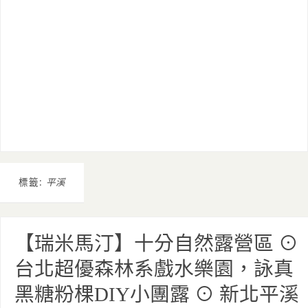
標籤:
平溪
【瑞米馬汀】十分自然露營區 ⊙
台北超優森林系戲水樂園，詠真
黑糖粉棵DIY小團露 ⊙ 新北平溪