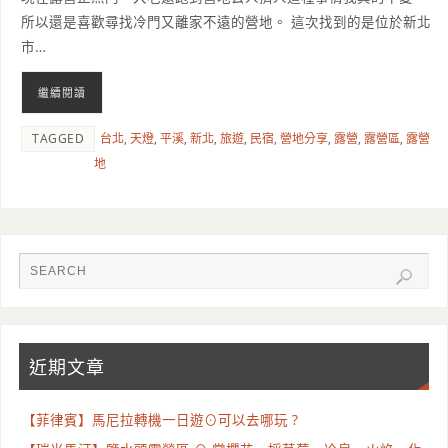
所以還是喜歡尋找冷門又離家不遠的營地。 這次找到的是位於新北
市…
繼續閱讀
TAGGED
台北
,
天燈
,
平溪
,
新北
,
旅遊
,
民宿
,
營地分享
,
露營
,
露營區
,
露營
地
近期文章
【菲律賓】馬尼拉轉機一日遊⊙可以去哪玩 ?