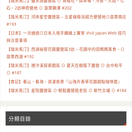
【瑞米馬汀】鹽水頭露營區 ⊙ 賞櫻花、採草莓、冷泉、火焰、化
石，2訪神奇營地 ⊙ 苗栗獅潭 #202
【瑞米馬汀】河岸星空露營區 – 五星級衛浴超方便營地⊙苗栗南庄
#193
【日本】一次通過⊙日本入境手續線上審查 Visit Japan Web 技巧
與注意事項
【瑞米馬汀】西湖祕密花園露營區3訪 – 花園中的田媽媽美食、⊙
苗栗西湖 #192
【瑞米馬汀】裡冷溪探索園區 ⊙ 夏天在樹蔭下露營 ⊙ 台中和平
⊙ #187
【食記】看山、看海、浪漫夜景『山海卉香草花園甜點咖啡屋』
【瑞米馬汀】星院露營區 ⊙ 輕鬆露營逛老街 ⊙ 新竹北埔 ⊙ #184
分類目錄