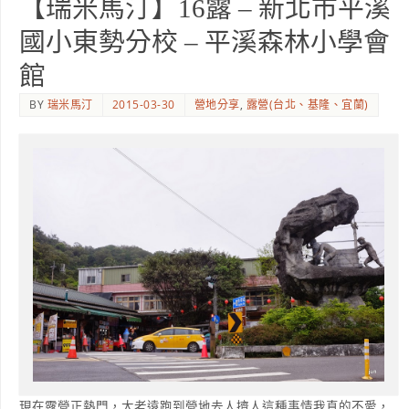
【瑞米馬汀】16露 – 新北市平溪
國小東勢分校 – 平溪森林小學會
館
BY
瑞米馬汀
2015-03-30
營地分享
,
露營(台北、基隆、宜蘭)
現在露營正熱門，大老遠跑到營地去人擠人這種事情我真的不愛，