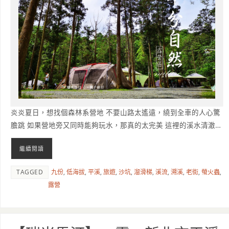
炎炎夏日，想找個森林系營地 不要山路太遙遠，繞到全車的人心驚
膽跳 如果營地旁又同時能夠玩水，那真的太完美 這裡的溪水清澈…
繼續閱讀
TAGGED
九份
,
低海拔
,
平溪
,
旅遊
,
沙坑
,
溜滑梯
,
溪流
,
溯溪
,
老街
,
螢火蟲
,
露營