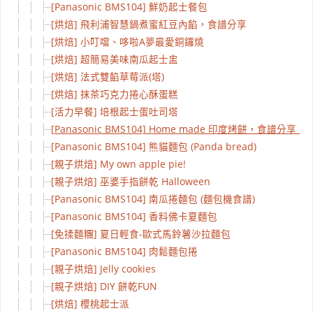
[Panasonic BMS104] 鮮奶起士餐包
[烘焙] 飛利浦智慧鍋煮蜜紅豆內餡，食譜分享
[烘焙] 小叮噹、哆啦A夢最愛銅鑼燒
[烘焙] 超簡易美味南瓜起士盅
[烘焙] 法式雙餡草莓派(塔)
[烘焙] 抹茶巧克力捲心酥蛋糕
[活力早餐] 培根起士蛋吐司塔
[Panasonic BMS104] Home made 印度烤餅，食譜分享！
[Panasonic BMS104] 熊貓麵包 (Panda bread)
[親子烘焙] My own apple pie!
[親子烘焙] 巫婆手指餅乾 Halloween
[Panasonic BMS104] 南瓜捲麵包 (麵包機食譜)
[Panasonic BMS104] 香料佛卡夏麵包
[免揉麵糰] 夏日輕食-歐式馬鈴薯沙拉麵包
[Panasonic BMS104] 肉鬆麵包捲
[親子烘焙] Jelly cookies
[親子烘焙] DIY 餅乾FUN
[烘焙] 櫻桃起士派