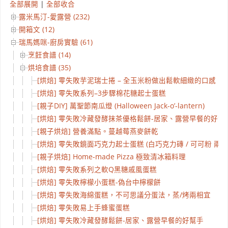
全部展開
|
全部收合
露米馬汀-愛露營 (232)
開箱文 (12)
瑞馬媽咪-廚房實驗 (61)
烹飪食譜 (14)
烘培食譜 (35)
[烘焙] 零失敗芋泥瑞士捲 – 全玉米粉做出鬆軟細緻的口感
[烘焙] 零失敗系列–3步驟棉花糖起士蛋糕
[親子DIY] 萬聖節南瓜燈 (Halloween Jack-o’-lantern)
[烘焙] 零失敗冷藏發酵抹茶優格鬆餅-居家、露營早餐的好幫
[親子烘焙] 營養滿點。蔓越莓燕麥餅乾
[烘焙] 零失敗鏡面巧克力起士蛋糕 (白巧克力磚 / 可可粉 兩種
[親子烘焙] Home-made Pizza 極致清冰箱料理
[烘焙] 零失敗系列之軟Q黑糖戚風蛋糕
[烘焙] 零失敗檸檬小蛋糕-偽台中檸檬餅
[烘焙] 零失敗海綿蛋糕，不可思議分蛋法，蒸/烤兩相宜
[烘焙] 零失敗易上手蜂蜜蛋糕
[烘焙] 零失敗冷藏發酵鬆餅-居家、露營早餐的好幫手