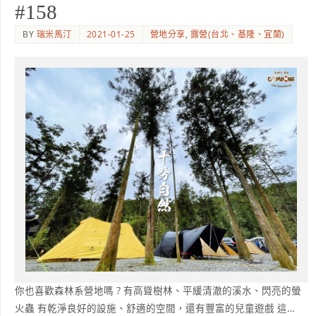
#158
BY
瑞米馬汀
2021-01-25
營地分享
,
露營(台北、基隆、宜蘭)
你也喜歡森林系營地嗎 ? 有高聳樹林、平緩清澈的溪水、閃亮的螢
火蟲 有乾淨良好的設施、舒適的空間，還有豐富的兒童遊戲 這…