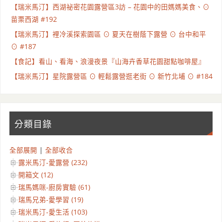
【瑞米馬汀】西湖祕密花園露營區3訪 – 花園中的田媽媽美食、⊙
苗栗西湖 #192
【瑞米馬汀】裡冷溪探索園區 ⊙ 夏天在樹蔭下露營 ⊙ 台中和平
⊙ #187
【食記】看山、看海、浪漫夜景『山海卉香草花園甜點咖啡屋』
【瑞米馬汀】星院露營區 ⊙ 輕鬆露營逛老街 ⊙ 新竹北埔 ⊙ #184
分類目錄
全部展開
|
全部收合
露米馬汀-愛露營 (232)
開箱文 (12)
瑞馬媽咪-廚房實驗 (61)
瑞馬兄弟-愛學習 (19)
瑞米馬汀-愛生活 (103)