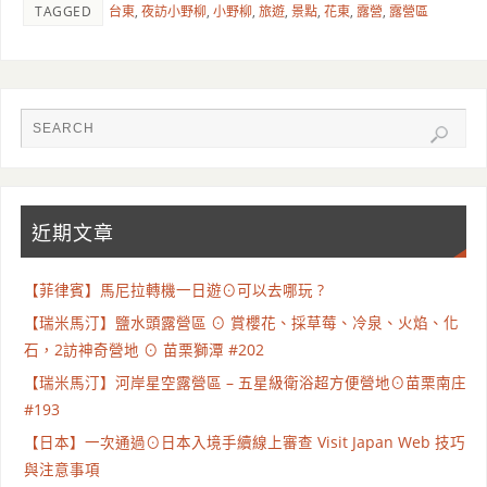
TAGGED
台東
,
夜訪小野柳
,
小野柳
,
旅遊
,
景點
,
花東
,
露營
,
露營區
近期文章
【菲律賓】馬尼拉轉機一日遊⊙可以去哪玩 ?
【瑞米馬汀】鹽水頭露營區 ⊙ 賞櫻花、採草莓、冷泉、火焰、化
石，2訪神奇營地 ⊙ 苗栗獅潭 #202
【瑞米馬汀】河岸星空露營區 – 五星級衛浴超方便營地⊙苗栗南庄
#193
【日本】一次通過⊙日本入境手續線上審查 Visit Japan Web 技巧
與注意事項