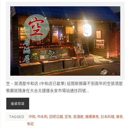
空 – 居酒屋中和店 (中和店已歇業) 這間新開幕不到兩年的空居酒屋
餐廳就隱身在大台北捷運永安市場站通往四號…
繼續閱讀
TAGGED
中和
,
中永和
,
四號公園
,
定食
,
居酒屋
,
捷運美食
,
日本料理
,
美食
,
食記