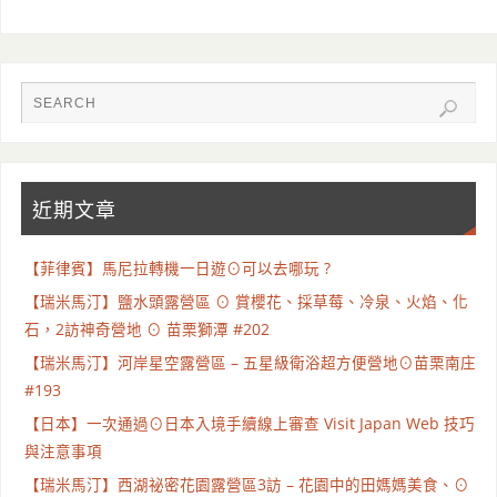
近期文章
【菲律賓】馬尼拉轉機一日遊⊙可以去哪玩 ?
【瑞米馬汀】鹽水頭露營區 ⊙ 賞櫻花、採草莓、冷泉、火焰、化
石，2訪神奇營地 ⊙ 苗栗獅潭 #202
【瑞米馬汀】河岸星空露營區 – 五星級衛浴超方便營地⊙苗栗南庄
#193
【日本】一次通過⊙日本入境手續線上審查 Visit Japan Web 技巧
與注意事項
【瑞米馬汀】西湖祕密花園露營區3訪 – 花園中的田媽媽美食、⊙