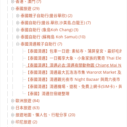
香港、澳門 (7)
泰國旅遊 (29)
泰國親子自助行(曼谷華欣) (2)
泰國自助行(曼谷,華欣,沙美島,白龍王) (7)
泰國自助行 (象島Koh Chang) (3)
泰國自助行 (蘇梅島 Koh Samui) (10)
泰國清邁親子自助行 (7)
【泰國清邁】包車一日遊: 素帖寺、蒲屏皇宮、最好吃的泰國菜 c
【泰國清邁】一日獨享大象、小象家族的驚奇 Thai Elephan
【泰國清邁】清邁必去:清邁夜間動物園 Chiang Mai Night 
【泰國清邁】清邁最大瓦洛洛市集 Warorot Market 及超便宜藥
【泰國清邁】清邁觀光夜市 Night Bazaar 與周六夜市 Satur
【泰國清邁】清邁機場、退稅、免費上網卡(SIM卡)，與 Central Ai
【泰國】清邁住宿總整理
歐洲旅遊 (84)
日本旅遊 (63)
旅遊地圖、懶人包、行程分享 (20)
印尼旅遊 (2)