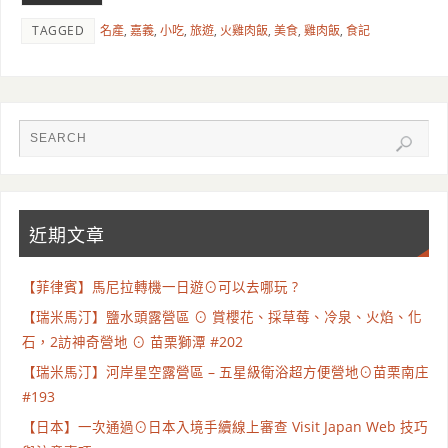
TAGGED
名產
,
嘉義
,
小吃
,
旅遊
,
火雞肉飯
,
美食
,
雞肉飯
,
食記
近期文章
【菲律賓】馬尼拉轉機一日遊⊙可以去哪玩 ?
【瑞米馬汀】鹽水頭露營區 ⊙ 賞櫻花、採草莓、冷泉、火焰、化
石，2訪神奇營地 ⊙ 苗栗獅潭 #202
【瑞米馬汀】河岸星空露營區 – 五星級衛浴超方便營地⊙苗栗南庄
#193
【日本】一次通過⊙日本入境手續線上審查 Visit Japan Web 技巧