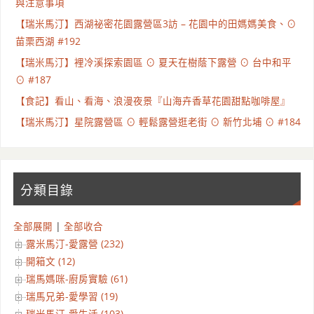
與注意事項
【瑞米馬汀】西湖祕密花園露營區3訪 – 花園中的田媽媽美食、⊙
苗栗西湖 #192
【瑞米馬汀】裡冷溪探索園區 ⊙ 夏天在樹蔭下露營 ⊙ 台中和平
⊙ #187
【食記】看山、看海、浪漫夜景『山海卉香草花園甜點咖啡屋』
【瑞米馬汀】星院露營區 ⊙ 輕鬆露營逛老街 ⊙ 新竹北埔 ⊙ #184
分類目錄
全部展開
|
全部收合
露米馬汀-愛露營 (232)
開箱文 (12)
瑞馬媽咪-廚房實驗 (61)
瑞馬兄弟-愛學習 (19)