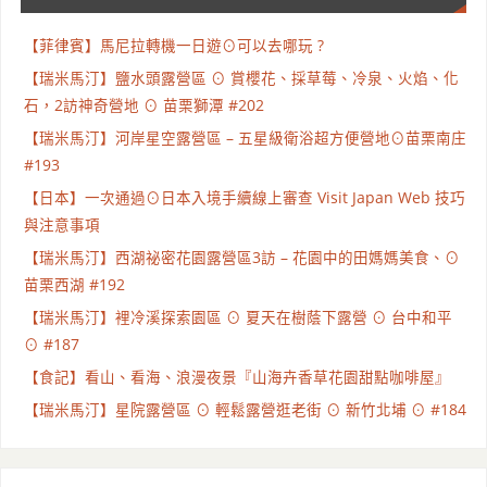
【菲律賓】馬尼拉轉機一日遊⊙可以去哪玩 ?
【瑞米馬汀】鹽水頭露營區 ⊙ 賞櫻花、採草莓、冷泉、火焰、化
石，2訪神奇營地 ⊙ 苗栗獅潭 #202
【瑞米馬汀】河岸星空露營區 – 五星級衛浴超方便營地⊙苗栗南庄
#193
【日本】一次通過⊙日本入境手續線上審查 Visit Japan Web 技巧
與注意事項
【瑞米馬汀】西湖祕密花園露營區3訪 – 花園中的田媽媽美食、⊙
苗栗西湖 #192
【瑞米馬汀】裡冷溪探索園區 ⊙ 夏天在樹蔭下露營 ⊙ 台中和平
⊙ #187
【食記】看山、看海、浪漫夜景『山海卉香草花園甜點咖啡屋』
【瑞米馬汀】星院露營區 ⊙ 輕鬆露營逛老街 ⊙ 新竹北埔 ⊙ #184