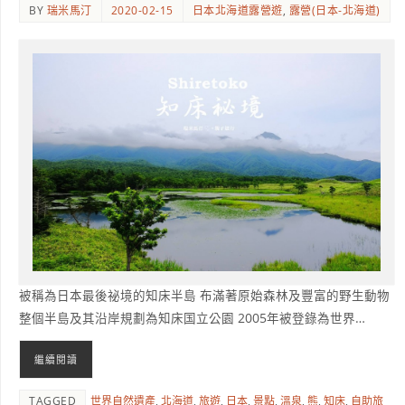
BY
瑞米馬汀
2020-02-15
日本北海道露營遊
,
露營(日本-北海道)
被稱為日本最後祕境的知床半島 布滿著原始森林及豐富的野生動物
整個半島及其沿岸規劃為知床国立公園 2005年被登錄為世界…
繼續閱讀
TAGGED
世界自然遺產
,
北海道
,
旅遊
,
日本
,
景點
,
溫泉
,
熊
,
知床
,
自助旅