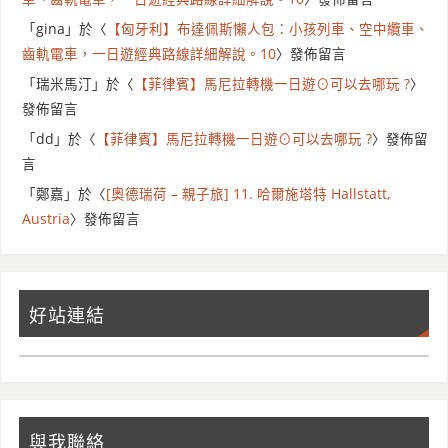
「
gina
」於〈
【匈牙利】布達佩斯懶人包：小孩列車、空中纜車、
齒軌電車，一日遊經典路線詳細解說。10
〉發佈留言
「
瑞米馬汀
」於〈
【菲律賓】馬尼拉轉機一日遊⊙可以去哪玩 ?
〉
發佈留言
「
dd
」於〈
【菲律賓】馬尼拉轉機一日遊⊙可以去哪玩 ?
〉發佈留
言
「
鄭嘉
」於〈
[奧德瑞荷 – 親子旅] 11. 哈爾施塔特 Hallstatt,
Austria
〉發佈留言
好站連結
與我聯絡