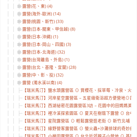
露營(花、東) (4)
露營(海外-歐洲) (14)
露營(桃園、新竹) (33)
露營(日本-關東、甲信越) (8)
露營(日本-沖繩) (1)
露營(日本-岡山、四國) (3)
露營(日本-北海道) (32)
露營(台灣離島、外島) (1)
露營(台北、基隆、宜蘭) (28)
露營(中、彰、投) (32)
露營 (濁水溪以南) (4)
【瑞米馬汀】鹽水頭露營區 ⊙ 賞櫻花、採草莓、冷泉、火焰、化
【瑞米馬汀】河岸星空露營區 – 五星級衛浴超方便營地⊙苗栗南
【瑞米馬汀】西湖祕密花園露營區3訪 – 花園中的田媽媽美食、
【瑞米馬汀】裡冷溪探索園區 ⊙ 夏天在樹蔭下露營 ⊙ 台中和平
【瑞米馬汀】星院露營區 ⊙ 輕鬆露營逛老街 ⊙ 新竹北埔 ⊙ #
【瑞米馬汀】緣野營客露營區 ⊙ 螢火蟲+沙灘排球的奇妙組合 ⊙
【瑞米馬汀】小梯田露營區 ⊙ 台北近郊親子小營地 ⊙ 基隆七堵