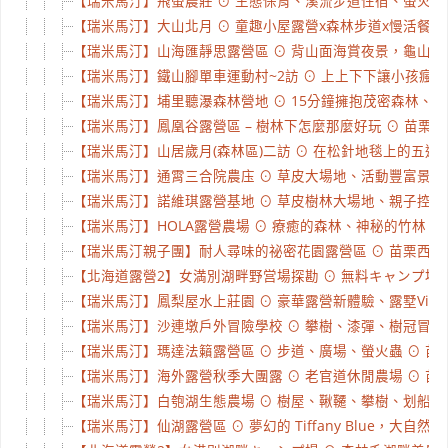
【瑞米馬汀】飛螢農莊 ⊙ 生態保育、溪流步道住宿、螢火蟲生態
【瑞米馬汀】大山北月 ⊙ 童趣小屋露營x森林步道x慢活餐飲 ⊙
【瑞米馬汀】山海匯靜思露營區 ⊙ 背山面海賞夜景，龜山島近在
【瑞米馬汀】鐵山腳單車運動村~2訪 ⊙ 上上下下讓小孩瘋狂之
【瑞米馬汀】埔里聽瀑森林營地 ⊙ 15分鐘擁抱茂密森林、冰涼溪
【瑞米馬汀】鳳凰谷露營區 – 樹林下怎麼那麼好玩 ⊙ 苗栗南庄
【瑞米馬汀】山居歲月(森林區)二訪 ⊙ 在松針地毯上的五迷露粉
【瑞米馬汀】通霄三合院農庒 ⊙ 草皮大場地、活動豐富景點多
【瑞米馬汀】諾維琪露營基地 ⊙ 草皮樹林大場地、親子控窯採橘
【瑞米馬汀】HOLA露營農場 ⊙ 療癒的森林、神秘的竹林、豐富
【瑞米馬汀親子團】耐人尋味的祕密花園露營區 ⊙ 苗栗西湖 ⊙
【北海道露營2】女満別湖畔野営場探勘 ⊙ 無料キャンプ場很可
【瑞米馬汀】鳳梨屋水上莊園 ⊙ 豪華露營新體驗、露墅Villa、
【瑞米馬汀】沙連墩戶外冒險學校 ⊙ 攀樹、漆彈、樹冠冒險 ⊙
【瑞米馬汀】瑪達法籟露營區 ⊙ 步道、廣場、螢火蟲 ⊙ 苗栗泰
【瑞米馬汀】海外露營秋季大團露 ⊙ 老官道休閒農場 ⊙ 苗栗大
【瑞米馬汀】白匏湖生態農場 ⊙ 樹屋、鞦韆、攀樹、划船，上
【瑞米馬汀】仙湖露營區 ⊙ 夢幻的 Tiffany Blue，大自然的