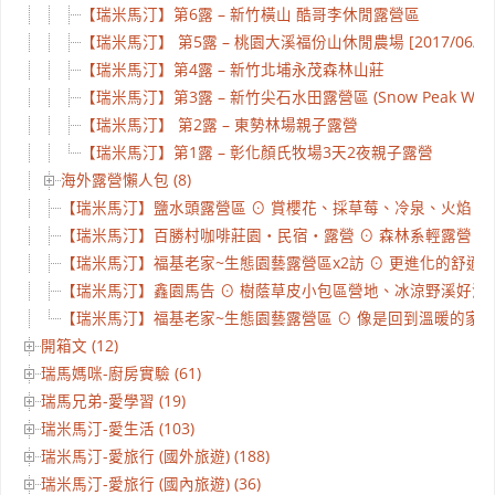
【瑞米馬汀】第6露 – 新竹橫山 酷哥李休閒露營區
【瑞米馬汀】 第5露 – 桃園大溪福份山休閒農場 [2017/06/0
【瑞米馬汀】第4露 – 新竹北埔永茂森林山莊
【瑞米馬汀】第3露 – 新竹尖石水田露營區 (Snow Peak Way
【瑞米馬汀】 第2露 – 東勢林場親子露營
【瑞米馬汀】第1露 – 彰化顏氏牧場3天2夜親子露營
海外露營懶人包 (8)
【瑞米馬汀】鹽水頭露營區 ⊙ 賞櫻花、採草莓、冷泉、火焰、化石
【瑞米馬汀】百勝村咖啡莊園‧民宿‧露營 ⊙ 森林系輕露營 ⊙ 南
【瑞米馬汀】福基老家~生態園藝露營區x2訪 ⊙ 更進化的舒適空間 
【瑞米馬汀】鑫園馬告 ⊙ 樹蔭草皮小包區營地、冰涼野溪好消暑、
【瑞米馬汀】福基老家~生態園藝露營區 ⊙ 像是回到溫暖的家 ⊙ 
開箱文 (12)
瑞馬媽咪-廚房實驗 (61)
瑞馬兄弟-愛學習 (19)
瑞米馬汀-愛生活 (103)
瑞米馬汀-愛旅行 (國外旅遊) (188)
瑞米馬汀-愛旅行 (國內旅遊) (36)