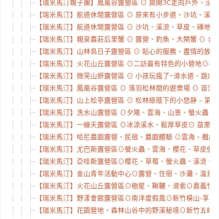
【瑞米馬汀親子團】鳳凰谷露營區 ⊙ 拋開3C走向戶外、沒有
【瑞米馬汀】航道休閒露營區 ⊙ 原來有小步道，沙坑、溪流好好
【瑞米馬汀】航道休閒露營區 ⊙ 沙坑、溪流、草皮、磚地、雨棚
【瑞米馬汀】親泉農莊后里蟹 ⊙ 露營、釣魚、大閘蟹 ⊙ 台中
【瑞米馬汀】山林鳥日子露營區 ⊙ 貼心的服務、盡情的放空 ⊙
【瑞米馬汀】火花山丘露營區 ⊙二訪最有特色的小營地⊙神奇樹
【瑞米馬汀】微笑山妍露營區 ⊙ 小孩玩瘋了~滑水道、跳床、戲
【瑞米馬汀】鳳凰谷露營區 ⊙ 落羽松林間的遊樂場 ⊙ 苗栗南庄
【瑞米馬汀】山上松亭露營區 ⊙ 松林綠蔭下的小悠靜 – 第一
【瑞米馬汀】洗水山露營區 ⊙夕陽、雲海、山景、螢火蟲⊙ 苗
【瑞米馬汀】一線天露營區 ⊙冰涼溪水、鬆厚草皮⊙ 苗栗泰安
【瑞米馬汀】哈尼農園露營、民宿、農園體驗 ⊙雲海、楓紅、櫻
【瑞米馬汀】尤巴斯露營區⊙螢火蟲、雲海、櫻花、草皮優⊙ 
【瑞米馬汀】亞哇斯露營區⊙櫻花、草莓、螢火蟲、溪流、厚草
【瑞米馬汀】金山青年活動中心⊙露營、住宿、沙灘、溫泉⊙ 
【瑞米馬汀】火花山丘露營區⊙樹屋、鞦韆、滑索⊙嘉義竹崎-童
【瑞米馬汀】野漾會館露營區⊙南洋度假風⊙新竹橫山-享受美
【瑞米馬汀】花園營地，森林山谷中的野溪秘境⊙新竹五峰少山