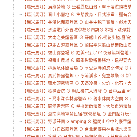
【瑞米馬汀】烏龍營地 ⊙ 坐看鳳凰山景，單車漫遊純樸茶鄉 ⊙
【瑞米馬汀】看山小營地 ⊙ 生態教育、日式澡堂，還有合法民宿
【瑞米馬汀】谷漢休閒露營區 ⊙ 山谷中親子賞螢、戲水天堂 ⊙
【瑞米馬汀】沙連墩戶外冒險學校⊙四訪⊙ 攀樹、漆彈對抗、樹冠冒
【瑞米馬汀】大南之美露營區 ⊙ 靜謐山谷.櫻花步道.庭院大樹 
【瑞米馬汀】跑馬古道露營區 ⊙ 蘭陽平原龜山島無敵山海夜景營
【瑞米馬汀】碧山露營場 ⊙ 絕美~台北101夜景無料營地 ⊙ 台
【瑞米馬汀】福壽山農場 ⊙ 四季彩妝避暑勝地，遠得要命王國之
【瑞米馬汀】桃蘆坑休閒農場 ⊙ 享受湖畔的悠閒時光 ⊙ 桃園蘆
【瑞米馬汀】馬武督露營趣 ⊙ 冰涼溪水、兒童歡樂 ⊙ 新竹關西
【瑞米馬汀】鹽水頭露營區 ⊙ 天然冷泉、火焰、化石，大自然的
【瑞米馬汀】橘祥合院 ⊙ 粉紅櫻花大爆發 ⊙ 台中后里 #164
【瑞米馬汀】三灣水漾森林露營區 ⊙ 親水休閒大空間 ⊙ 苗栗三
【瑞米馬汀】碉堡露營區 ⊙ 坐擁無敵海景、大啖魚港海鮮 ⊙ 
【瑞米馬汀】湖南高地軍營民宿/露營秘境 ⊙ 金門超好玩、也能
【瑞米馬汀】野漾莊園 Glamping ⊙ 遼闊山谷中的豪華露營
【瑞米馬汀】十分自然露營區 ⊙ 台北超優森林系戲水樂園，詠真
【瑞米馬汀】築樂 ⊙ 日本庭園，景觀餐廳、大草皮落雨松，還