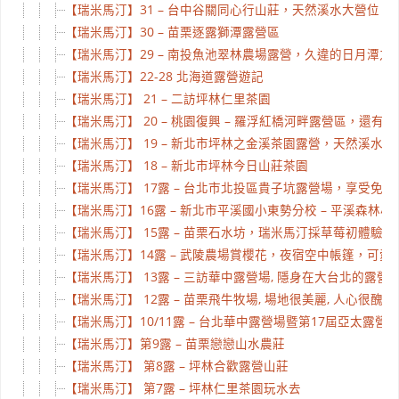
【瑞米馬汀】31 – 台中谷關同心行山莊，天然溪水大營位
【瑞米馬汀】30 – 苗栗逐露獅潭露營區
【瑞米馬汀】29 – 南投魚池翠林農場露營，久違的日月潭之
【瑞米馬汀】22-28 北海道露營遊記
【瑞米馬汀】 21 – 二訪坪林仁里茶園
【瑞米馬汀】 20 – 桃園復興 – 羅浮紅橋河畔露營區，還有
【瑞米馬汀】 19 – 新北市坪林之金溪茶園露營，天然溪水太
【瑞米馬汀】 18 – 新北市坪林今日山莊茶園
【瑞米馬汀】 17露 – 台北市北投區貴子坑露營場，享受免
【瑞米馬汀】16露 – 新北市平溪國小東勢分校 – 平溪森林小
【瑞米馬汀】 15露 – 苗栗石水坊，瑞米馬汀採草莓初體驗。
【瑞米馬汀】14露 – 武陵農場賞櫻花，夜宿空中帳篷，可愛
【瑞米馬汀】 13露 – 三訪華中露營場, 隱身在大台北的露營天堂,
【瑞米馬汀】 12露 – 苗栗飛牛牧場, 場地很美麗, 人心很醜
【瑞米馬汀】10/11露 – 台北華中露營場暨第17屆亞太露營
【瑞米馬汀】第9露 – 苗栗戀戀山水農莊
【瑞米馬汀】 第8露 – 坪林合歡露營山莊
【瑞米馬汀】 第7露 – 坪林仁里茶園玩水去