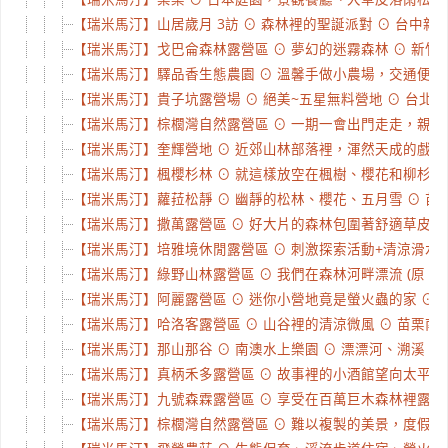
【瑞米馬汀】山居歲月 3訪 ⊙ 森林裡的聖誕派對 ⊙ 台中新社 
【瑞米馬汀】戈巴侖森林露營區 ⊙ 夢幻的迷霧森林 ⊙ 新竹五峰
【瑞米馬汀】驛品香生態農園 ⊙ 溫馨手做小農場，交通便利解露
【瑞米馬汀】貴子坑露營場 ⊙ 絕美~五星無料營地 ⊙ 台北北投 
【瑞米馬汀】棕櫚灣自然露營區 ⊙ 一期一會出門走走，親子團露
【瑞米馬汀】奎輝營地 ⊙ 近郊山林部落裡，渾然天成的戲水天堂
【瑞米馬汀】楓櫻杉林 ⊙ 就這樣放空在楓樹、櫻花和柳杉林下 
【瑞米馬汀】蘿菈松靜 ⊙ 幽靜的松林、櫻花、五月雪 ⊙ 苗栗南
【瑞米馬汀】撒萬露營區 ⊙ 好大片的森林包圍著舒適草皮 ⊙ 
【瑞米馬汀】培雅境休閒露營區 ⊙ 刺激探索活動+清涼滑水道 ⊙ 
【瑞米馬汀】綠野山林露營區 ⊙ 我們在森林河畔漂流 (原：成家
【瑞米馬汀】阿麗露營區 ⊙ 迷你小營地竟是螢火蟲的家 ⊙ 苗栗
【瑞米馬汀】哈洛客露營區 ⊙ 山谷裡的清涼微風 ⊙ 苗栗南庄 
【瑞米馬汀】那山那谷 ⊙ 南澳水上樂園 ⊙ 漂漂河、溯溪、沙
【瑞米馬汀】真柄禾多露營區 ⊙ 故事裡的小酒館望向太平洋上的
【瑞米馬汀】九號森霖露營區 ⊙ 享受在百萬巨木森林裡露營 ⊙
【瑞米馬汀】棕櫚灣自然露營區 ⊙ 難以複製的美景，度假的感覺真