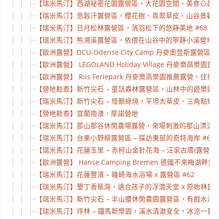
【瑞米馬汀】西湖祕密花園露營區，大花園空間、美食⊙苗栗西
【瑞米馬汀】思穀汗露營區，櫻花樹、青翠草皮、山谷景觀 Sku
【瑞米馬汀】日月松林露營區，落羽松下的悠靜美地 #68 
【瑞米馬汀】熊溯溪露營區，依偎在山谷中的寧靜小溪營地 #
【歐洲露營】DCU-Odense City Camp 丹麥奧登斯露營區、住宿
【歐洲露營】 LEGOLAND Holiday Village 丹麥樂高樂園露營區、
【歐洲露營】 Riis Feriepark 丹麥樂高樂園推薦露營、住宿(Campsit
【營地勘查】新竹尖石 – 童話森林露營區，山林中的遊樂園
【瑞米馬汀】新竹尖石 – 怪獸綠境，平坦大草皮、三角點絕佳
【營地勘查】宜蘭南澳，摩諾營地
【瑞米馬汀】那山那谷休閒農場露營，來場刺激的那山漂流、享用
【瑞米馬汀】台東小野柳露營區 – 探訪東部的奇特海岸 #63
【瑞米馬汀】花蓮玉里 – 赤柯山金針花海 – 汪家古厝(露營)、
【歐洲露營】 Hanse Camping Bremen 德國不來梅湖畔露營
【瑞米馬汀】花蓮豐濱 – 磯崎海水浴場 x 露營區 #62
【瑞米馬汀】墾丁香蕉灣，適合孩子的浮潛天堂 x 原始林露營
【瑞米馬汀】新竹尖石 – 半山腰休閒農園露營區，有戲水池、
【瑞米馬汀】坪林 – 鐵馬新樂園，溪水清澈安全，冰涼一夏 #5