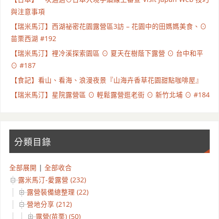
與注意事項
【瑞米馬汀】西湖祕密花園露營區3訪 – 花園中的田媽媽美食、⊙
苗栗西湖 #192
【瑞米馬汀】裡冷溪探索園區 ⊙ 夏天在樹蔭下露營 ⊙ 台中和平
⊙ #187
【食記】看山、看海、浪漫夜景『山海卉香草花園甜點咖啡屋』
【瑞米馬汀】星院露營區 ⊙ 輕鬆露營逛老街 ⊙ 新竹北埔 ⊙ #184
分類目錄
全部展開
|
全部收合
露米馬汀-愛露營 (232)
露營裝備總整理 (22)
營地分享 (212)
露營(苗栗) (50)