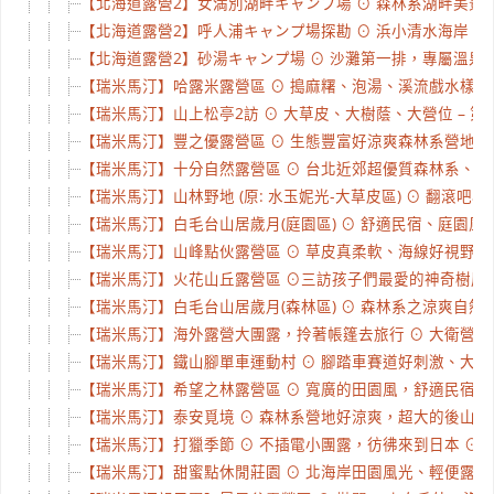
【北海道露營2】女満別湖畔キャンプ場 ⊙ 森林系湖畔美景 Day
【北海道露營2】呼人浦キャンプ場探勘 ⊙ 浜小清水海岸、網走
【北海道露營2】砂湯キャンプ場 ⊙ 沙灘第一排，專屬溫泉自己挖
【瑞米馬汀】哈露米露營區 ⊙ 搗麻糬、泡湯、溪流戲水樣樣行 
【瑞米馬汀】山上松亭2訪 ⊙ 大草皮、大樹蔭、大營位 – 第二
【瑞米馬汀】豐之優露營區 ⊙ 生態豐富好涼爽森林系營地 ⊙ 
【瑞米馬汀】十分自然露營區 ⊙ 台北近郊超優質森林系、清涼戲
【瑞米馬汀】山林野地 (原: 水玉妮光-大草皮區) ⊙ 翻滾吧小朋
【瑞米馬汀】白毛台山居歲月(庭園區) ⊙ 舒適民宿、庭園風格
【瑞米馬汀】山峰點伙露營區 ⊙ 草皮真柔軟、海線好視野、小
【瑞米馬汀】火花山丘露營區 ⊙三訪孩子們最愛的神奇樹屋、鞦
【瑞米馬汀】白毛台山居歲月(森林區) ⊙ 森林系之涼爽自然風
【瑞米馬汀】海外露營大團露，拎著帳篷去旅行 ⊙ 大衛營露營農
【瑞米馬汀】鐵山腳單車運動村 ⊙ 腳踏車賽道好刺激、大空間營
【瑞米馬汀】希望之林露營區 ⊙ 寬廣的田園風，舒適民宿、大
【瑞米馬汀】泰安覓境 ⊙ 森林系營地好涼爽，超大的後山空間
【瑞米馬汀】打獵季節 ⊙ 不插電小團露，彷彿來到日本 ⊙ 
【瑞米馬汀】甜蜜點休閒莊園 ⊙ 北海岸田園風光、輕便露營小包