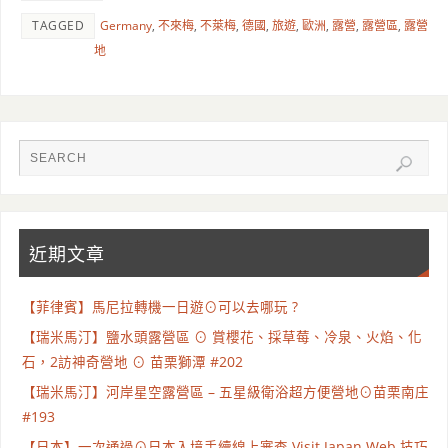
TAGGED
Germany
,
不來梅
,
不萊梅
,
德國
,
旅遊
,
歐洲
,
露營
,
露營區
,
露營
地
近期文章
【菲律賓】馬尼拉轉機一日遊⊙可以去哪玩 ?
【瑞米馬汀】鹽水頭露營區 ⊙ 賞櫻花、採草莓、冷泉、火焰、化
石，2訪神奇營地 ⊙ 苗栗獅潭 #202
【瑞米馬汀】河岸星空露營區 – 五星級衛浴超方便營地⊙苗栗南庄
#193
【日本】一次通過⊙日本入境手續線上審查 Visit Japan Web 技巧