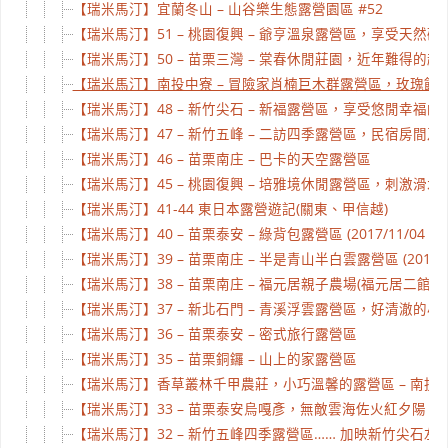
【瑞米馬汀】宜蘭冬山 – 山谷樂生態露營園區 #52
【瑞米馬汀】51 – 桃園復興 – 爺亨溫泉露營區，享受天
【瑞米馬汀】50 – 苗栗三灣 – 棠春休閒莊園，近年難得
【瑞米馬汀】南投中寮 – 冒險家肖楠巨木群露營區，玫瑰餃子
【瑞米馬汀】48 – 新竹尖石 – 新福露營區，享受悠閒幸福的小營地 
【瑞米馬汀】47 – 新竹五峰 – 二訪四季露營區，民宿房間
【瑞米馬汀】46 – 苗栗南庄 – 巴卡的天空露營區
【瑞米馬汀】45 – 桃園復興 – 培雅境休閒露營區，刺激
【瑞米馬汀】41-44 東日本露營遊記(關東、甲信越)
【瑞米馬汀】40 – 苗栗泰安 – 綠背包露營區 (2017/11/04 更
【瑞米馬汀】39 – 苗栗南庄 – 半是青山半白雲露營區 (2018/0
【瑞米馬汀】38 – 苗栗南庄 – 福元居親子農場(福元居二館)
【瑞米馬汀】37 – 新北石門 – 青溪浮雲露營區，好清澈的小
【瑞米馬汀】36 – 苗栗泰安 – 密式旅行露營區
【瑞米馬汀】35 – 苗栗銅鑼 – 山上的家露營區
【瑞米馬汀】香草叢林千甲農莊，小巧溫馨的露營區 – 南投國姓
【瑞米馬汀】33 – 苗栗泰安烏嘎彥，無敵雲海佐火紅夕陽
【瑞米馬汀】32 – 新竹五峰四季露營區…… 加映新竹尖石左