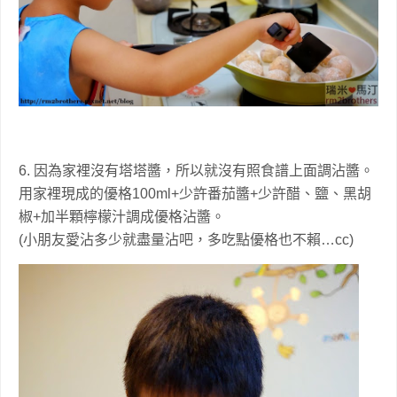
6. 因為家裡沒有塔塔醬，所以就沒有照食譜上面調沾醬。
用家裡現成的優格100ml+少許番茄醬+少許醋、鹽、黑胡
椒+加半顆檸檬汁調成優格沾醬。
(小朋友愛沾多少就盡量沾吧，多吃點優格也不賴…cc)