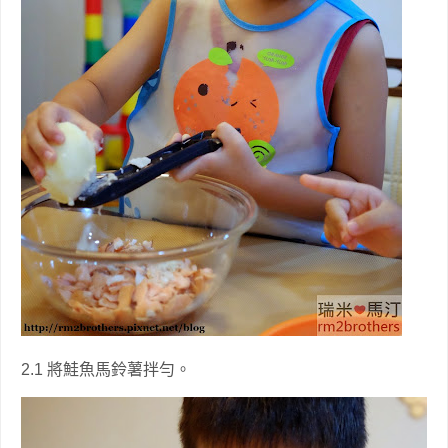
2.1 將鮭魚馬鈴薯拌勻。