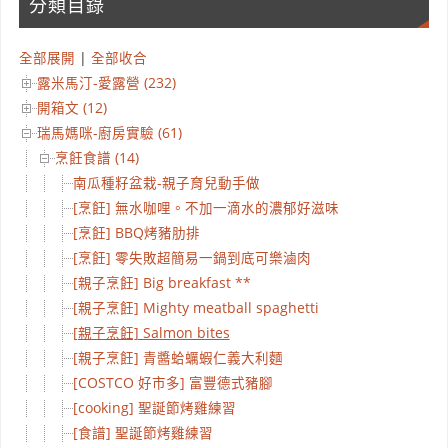
分類目錄
全部展開
|
全部收合
露米馬汀-愛露營 (232)
開箱文 (12)
瑞馬媽咪-廚房實驗 (61)
烹飪食譜 (14)
南瓜種籽盆栽-親子育兒動手做
[烹飪] 無水咖哩。不加一滴水的濃郁好滋味
[烹飪] BBQ烤豬肋排
[烹飪] 零失敗超簡易一鍋到底可樂滷肉
[親子烹飪] Big breakfast **
[親子烹飪] Mighty meatball spaghetti
[親子烹飪] Salmon bites
[親子烹飪] 青醬蛤蠣蝦仁義大利麵
[COSTCO 好市多] 富豐德式豬腳
[cooking] 聖誕節烤雞練習
[食譜] 聖誕節烤雞練習