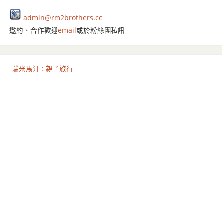
admin@rm2brothers.cc
邀約、合作歡迎
email
或於粉絲團私訊
瑞米馬汀 : 親子旅行