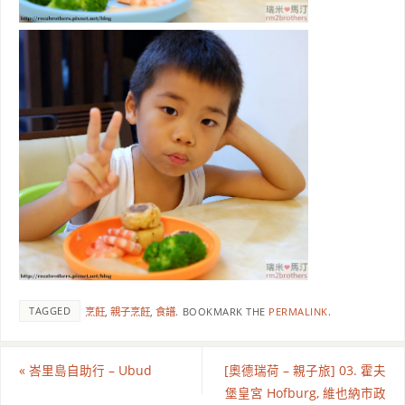
TAGGED
烹飪
,
親子烹飪
,
食譜
.
BOOKMARK THE
PERMALINK
.
«
峇里島自助行 – Ubud
[奧德瑞荷 – 親子旅] 03. 霍夫
堡皇宮 Hofburg, 維也納市政