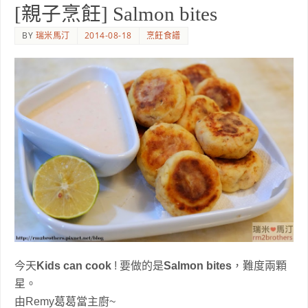
[親子烹飪] Salmon bites
BY
瑞米馬汀
2014-08-18
烹飪食譜
今天
Kids can cook
! 要做的是
Salmon bites
，難度兩顆
星。
由Remy葛葛當主廚~