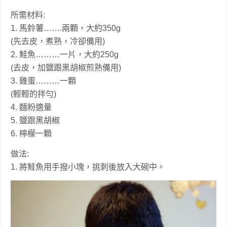
所需材料:
1. 馬鈴薯…….兩顆，大約350g
(先去皮，煮熟，冷卻備用)
2. 鮭魚………一片，大約250g
(去皮，加鹽跟黑胡椒煎熟備用)
3. 雞蛋………一顆
(輕輕的拌勻)
4. 麵粉適量
5. 鹽跟黑胡椒
6. 檸檬一顆
做法:
1. 將鮭魚用手撥小塊，挑刺後放入大碗中。