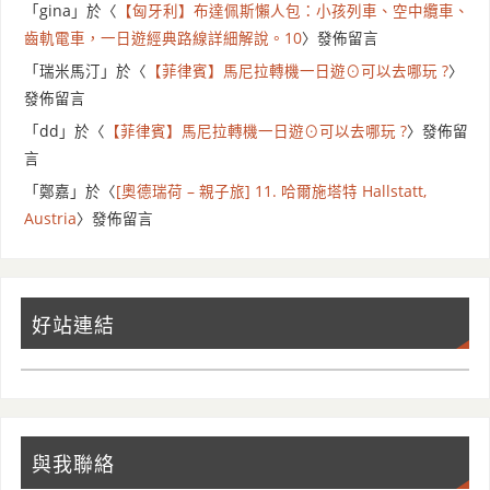
「
gina
」於〈
【匈牙利】布達佩斯懶人包：小孩列車、空中纜車、
齒軌電車，一日遊經典路線詳細解說。10
〉發佈留言
「
瑞米馬汀
」於〈
【菲律賓】馬尼拉轉機一日遊⊙可以去哪玩 ?
〉
發佈留言
「
dd
」於〈
【菲律賓】馬尼拉轉機一日遊⊙可以去哪玩 ?
〉發佈留
言
「
鄭嘉
」於〈
[奧德瑞荷 – 親子旅] 11. 哈爾施塔特 Hallstatt,
Austria
〉發佈留言
好站連結
與我聯絡