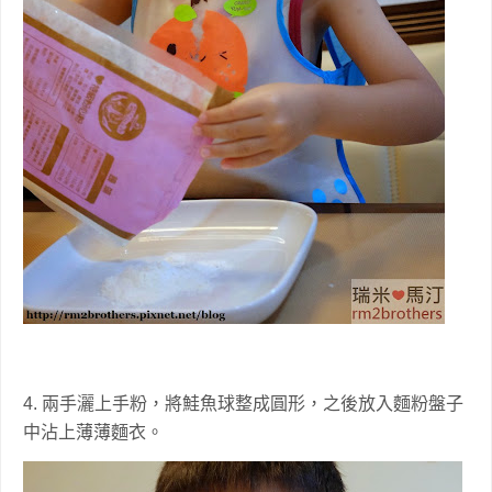
4. 兩手灑上手粉，將鮭魚球整成圓形，之後放入麵粉盤子
中沾上薄薄麵衣。