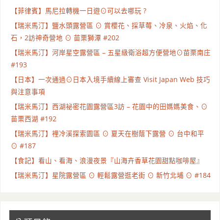
【菲律賓】馬尼拉轉機一日遊⊙可以去哪玩 ?
【瑞米馬汀】鹽水頭露營區 ⊙ 賞櫻花、採草莓、冷泉、火焰、化
石，2訪神奇營地 ⊙ 苗栗獅潭 #202
【瑞米馬汀】河岸星空露營區 – 五星級衛浴超方便營地⊙苗栗南庄
#193
【日本】一次通過⊙日本入境手續線上審查 Visit Japan Web 技巧
與注意事項
【瑞米馬汀】西湖祕密花園露營區3訪 – 花園中的田媽媽美食、⊙
苗栗西湖 #192
【瑞米馬汀】裡冷溪探索園區 ⊙ 夏天在樹蔭下露營 ⊙ 台中和平
⊙ #187
【食記】看山、看海、浪漫夜景『山海卉香草花園甜點咖啡屋』
【瑞米馬汀】星院露營區 ⊙ 輕鬆露營逛老街 ⊙ 新竹北埔 ⊙ #184