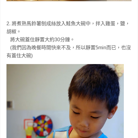
2. 將煮熟馬鈴薯刨成絲放入鮭魚大碗中，拌入雞蛋，鹽，
胡椒。
將大碗蓋住靜置大約30分鐘。
(我們因為晚餐時間快來不及，所以靜置5min而已，也沒
有蓋住大碗)