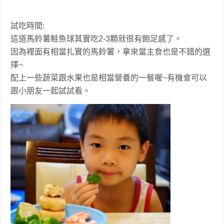
試吃時間:
這道馬鈴薯鮭魚球其實吃2-3顆就很有飽足感了。
因為裡面有相當扎實的馬鈴薯，拿來當主食也是不錯的選
擇~
配上一些蔬菜跟水果也是相當營養的一餐喔~有機會可以
跟小朋友一起試試看。