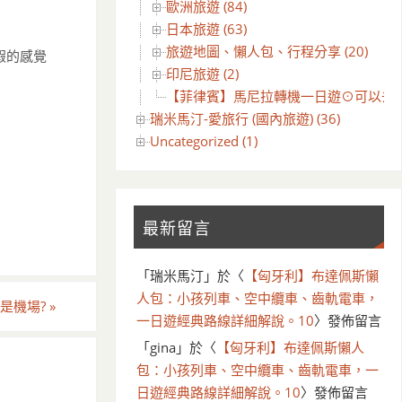
歐洲旅遊 (84)
日本旅遊 (63)
旅遊地圖、懶人包、行程分享 (20)
假的感覺
印尼旅遊 (2)
【菲律賓】馬尼拉轉機一日遊⊙可以去哪
瑞米馬汀-愛旅行 (國內旅遊) (36)
Uncategorized (1)
最新留言
「
瑞米馬汀
」於〈
【匈牙利】布達佩斯懶
人包：小孩列車、空中纜車、齒軌電車，
 還是機場?
»
一日遊經典路線詳細解說。10
〉發佈留言
「
gina
」於〈
【匈牙利】布達佩斯懶人
包：小孩列車、空中纜車、齒軌電車，一
日遊經典路線詳細解說。10
〉發佈留言