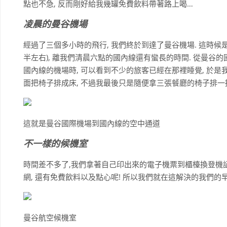
點也不急, 反而剛好給我幾罐免費飲料帶著路上喝…
凌晨的曼谷機場
經過了三個多小時的飛行, 我們終於到達了曼谷機場. 這時候
半左右), 離我們清晨六點的國內線還有蠻長的時間. 從曼谷
國內線的機場時, 可以看到不少的旅客已經在那裡睡覺, 於是
面把椅子排成床, 不過我最後只是隨便拿三張餐廳的椅子排一
這就是曼谷國際機場到國內線的空中通道
不一樣的候機室
時間差不多了,我們拿著自己印出來的電子機票到櫃檯換登機証後
網, 還有免費飲料以及點心呢! 所以我們就在這解決的我們的早餐
曼谷航空候機室