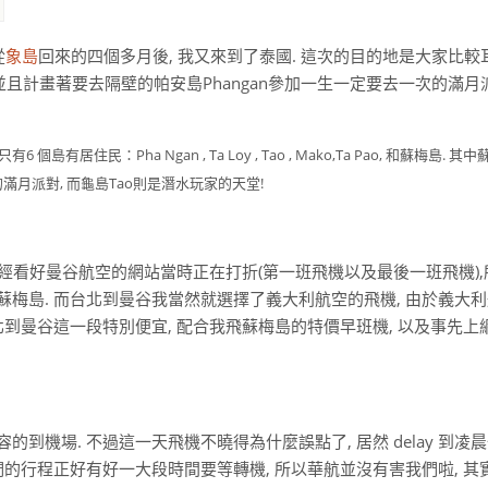
從
象島
回來的四個多月後, 我又來到了泰國. 這次的目的地是大家比較
, 並且計畫著要去隔壁的帕安島Phangan參加一生一定要去一次的滿月派對
：Pha Ngan , Ta Loy , Tao , Mako,Ta Pao,
和
蘇梅島. 其中
的滿月派對, 而
龜島Tao則是潛水玩家的天堂!
我已經看好曼谷航空的網站當時正在打折(第一班飛機以及最後一班飛機)
蘇梅島. 而台北到曼谷我當然就選擇了義大利航空的飛機, 由於義大
北到曼谷這一段特別便宜, 配合我飛蘇梅島的特價早班機, 以及事先上
到機場. 不過這一天飛機不曉得為什麼誤點了, 居然 delay 到凌晨
們的行程正好有好一大段時間要等轉機, 所以華航並沒有害我們啦, 其