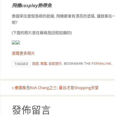
飛機cosplay熱帶魚
泰國來往度假島嶼的航線, 飛機都會有漂亮的塗裝, 讓旅客在
呢?
(下面的照片是在蘇梅島回程拍攝的)
瀏覽更多照片
旅遊
,
泰國
,
自助旅行
.
BOOKMARK THE
PERMALINK
.
TAGGED
«
泰國象島Koh Chang之三: 曼谷才是Shopping天堂
發佈留言