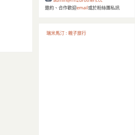
admin@rm2brothers.cc
邀約、合作歡迎
email
或於粉絲團私訊
瑞米馬汀 : 親子旅行