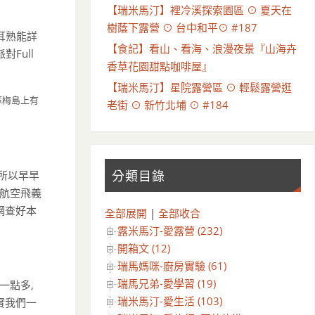
【瑞米馬汀】裡冷溪探索園區 ⊙ 夏天在
樹蔭下露營 ⊙ 台中和平⊙ #187
耳熟能詳
【食記】看山、看海、浪漫夜景『山海卉
Full
香草花園甜點咖啡屋』
【瑞米馬汀】星院露營區 ⊙ 輕鬆露營逛
蘇梅島上有
老街 ⊙ 新竹北埔 ⊙ #184
,所以早早
分類目錄
利航空飛義
網查好本
全部展開
|
全部收合
露米馬汀-愛露營 (232)
開箱文 (12)
瑞馬媽咪-廚房實驗 (61)
瑞馬兄弟-愛學習 (19)
一點多,
瑞米馬汀-愛生活 (103)
實我們一