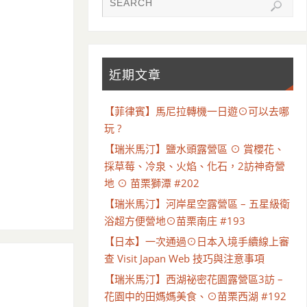
近期文章
【菲律賓】馬尼拉轉機一日遊⊙可以去哪
玩 ?
【瑞米馬汀】鹽水頭露營區 ⊙ 賞櫻花、
採草莓、冷泉、火焰、化石，2訪神奇營
地 ⊙ 苗栗獅潭 #202
【瑞米馬汀】河岸星空露營區 – 五星級衛
浴超方便營地⊙苗栗南庄 #193
【日本】一次通過⊙日本入境手續線上審
查 Visit Japan Web 技巧與注意事項
【瑞米馬汀】西湖祕密花園露營區3訪 –
花園中的田媽媽美食、⊙苗栗西湖 #192