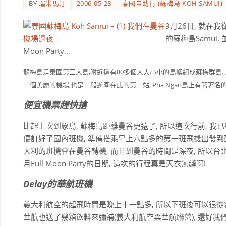
BY
瑞米馬汀
2006-05-28
泰國自助行 (蘇梅島 KOH SAMUI)
9月26日, 就在我
的蘇梅島Samui
Moon Party…
蘇梅島是泰國第三大島,附近還有80多個大大小小的島嶼組成蘇梅群島. 只有6 個島有居住民
一個美麗的機場,也是
一般遊客在此的第一站,
Pha Ngan島上有著著名
便宜機票趕快搶
比起上次到象島, 蘇梅島距離曼谷更遠了, 所以這次行前, 
便訂好了國內班機, 準備搭乘早上六點多的第一班飛機出發到
大利的班機會在曼谷轉機, 而且到曼谷的時間是深夜, 所以台
月Full Moon Party的日期, 這次的行程真是天衣無縫啊!
Delay的
華航班機
義大利航空的起飛時間是晚上十一點多, 所以下班後可以很從容的
華航也送了幾箱飲料來彌補(義大利航空與華航聯營), 還好我