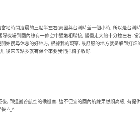
是當地時間凌晨的三點半左右(泰國與台灣時差一個小時, 所以是台灣
的國際機場到國內線有一條空中通道相聯接, 慢慢走大約十分鐘左右. 
我開始搜尋休息的好地方, 根據我的觀察, 最舒服的地方就是躲到打烊
排, 後來五點多就有保全來要我們把椅子收好.
, 到達曼谷航空的候機室. 這不便宜的國內航線果然頗高級, 有提
 ^_^